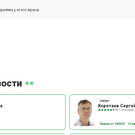
риёме у этого врача.
зости
хирург
а
Коротаев Серге
4.4
11 отзывов
Прием от 1900 ₽
Стаж