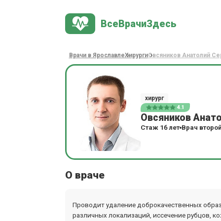
ВсеВрачиЗдесь
Врачи в Ярославле
Хирурги
Овсяников Анатолий Се
хирург
4.1
Овсяников Анат
Стаж 16 лет
Врач второй
О враче
Проводит удаление доброкачественных образ
различных локализаций, иссечение рубцов, к