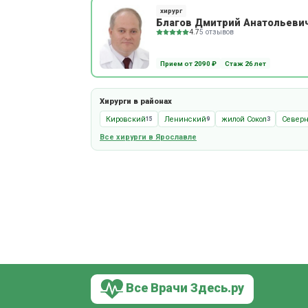
хирург
Благов Дмитрий Анатольеви
4.7
5 отзывов
Прием от 2090 ₽
Стаж 26 лет
Хирурги в районах
Кировский
Ленинский
жилой Сокол
Север
15
9
3
Все хирурги в Ярославле
Все Врачи Здесь.ру