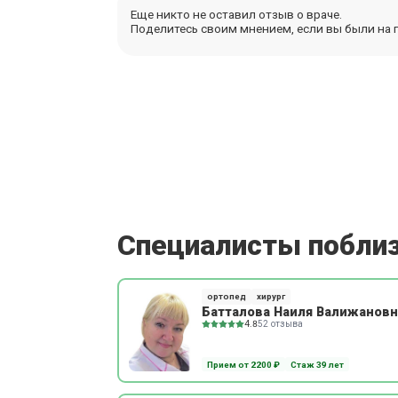
Еще никто не оставил отзыв о враче.
Поделитесь своим мнением, если вы были на п
Специалисты побли
ортопед
хирург
Батталова Наиля Валижановн
4.8
52 отзыва
Прием от 2200 ₽
Стаж 39 лет