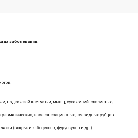
щих заболеваний:
жогов;
и, подкожной клетчатки, мышц, сухожилий, слизистых;
ттравматических, послеоперационных, келоидных рубцов
атки (вскрытие абсцессов, фурункулов и др.).