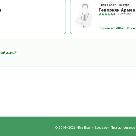
флеболог
хирург
ч
Геворкян Армен
4.1
2 отзыва
Прием от 700 ₽
Стаж 
ный жилой
1
© 2014—2026 «Все Врачи Здесь.ру». При использова