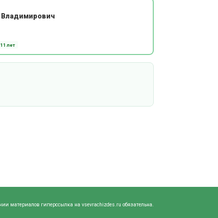
 Владимирович
11 лет
нии материалов гиперссылка на vsevrachizdes.ru обязательна.