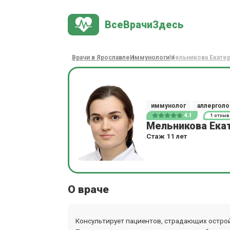
ВсеВрачиЗдесь
Врачи в Ярославле
Иммунологи
Мельникова Екатер
иммунолог
аллерголо
4.1
1 отзыв
Мельникова Ека
Стаж 11 лет
О враче
Консультирует пациентов, страдающих острой 