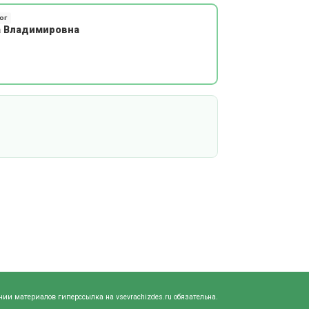
ог
а Владимировна
нии материалов гиперссылка на vsevrachizdes.ru обязательна.